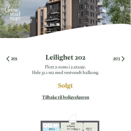
Skip
to
content
Leilighet 202
201
203
Flott 2-roms i 2.etasje.
Hele 51.1 m2 med vestvendt balkong.
Solgt
Tilbake til boligvelgeren