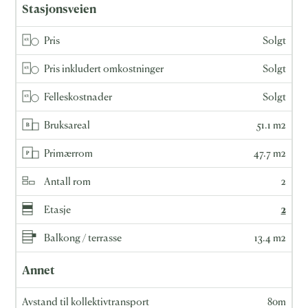
Stasjonsveien
Pris
Solgt
Pris inkludert omkostninger
Solgt
Felleskostnader
Solgt
Bruksareal
51.1 m2
Primærrom
47.7 m2
Antall rom
2
Etasje
2
Balkong / terrasse
13.4 m2
Annet
Avstand til kollektivtransport
80m