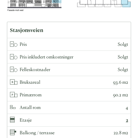
Stasjonsveien
Pris
Solgt
Pris inkludert omkostninger
Solgt
Felleskostnader
Solgt
Bruksareal
93.6 m2
Primærrom
90.2 m2
Antall rom
4
Etasje
2
Balkong / terrasse
22.8 m2