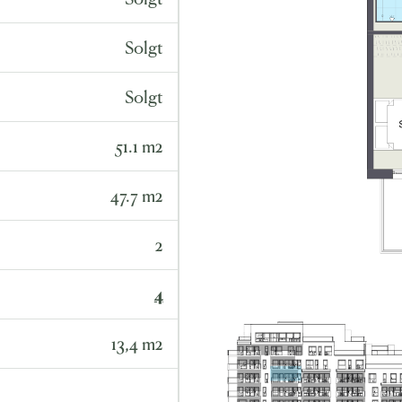
Solgt
Solgt
51.1 m2
47.7 m2
2
4
13,4 m2