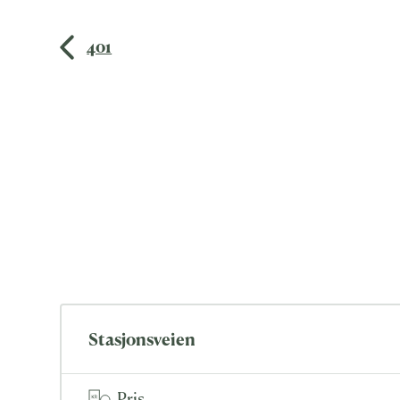
401
Stasjonsveien
Pris