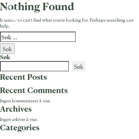
Nothing Found
Skip
to
content
It seems we can’t find what you’re looking for. Perhaps searching can
help.
Søk
etter:
Søk
Søk
Recent Posts
Recent Comments
Ingen kommentarer å vise.
Archives
Ingen arkiver å vise.
Categories