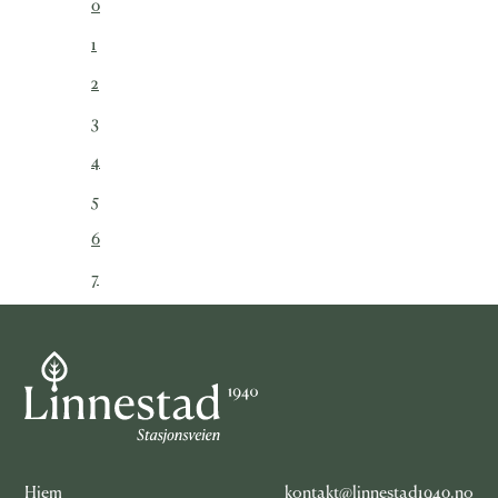
0
1
2
3
4
5
6
7
Hjem
kontakt@linnestad1940.no