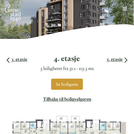
Skip
to
content
4. etasje
3. etasje
5. etasje
5 leiligheter fra 51.1 - 115.5 m2
Se boligene
Tilbake til boligvelgeren