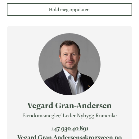
Vegard Gran-Andersen
Eiendomsmegler/ Leder Nybygg Romerike
+47 930 40 891
Vegard.Gran-Andersen@krogsveen.no