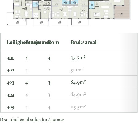
Leilighetsnummer
Etasje
Rom
Bruksareal
4
4
95.3m²
401
4
2
51.1m²
402
4
3
84.9m²
403
4
3
84.9m²
404
4
4
115.5m²
405
Dra tabellen til siden for å se mer